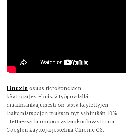
Linuxin
osuus tietokoneiden
käyttöjärjestelmissä työpöydällä
maailmanlaajuisesti on tässä käytettyjen
laskemistapojen mukaan nyt vähintään 10% –
otettaessa huomioon asiaankuuluvasti mm.
Googlen käyttöjärjestelmä Chrome OS.