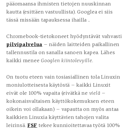
pääomaansa ihmisten tietojen nuuskinnan
kautta (esittäen vastuullista). Googlea ei siis
tässä missään tapauksessa ihailla ..
Chromebook-tietokoneet hyödyntävät vahvasti
pilvipalvelua
– näiden laitteiden paikallinen
tallennustila on sanalla sanoen kapea. Lähes
kaikki menee
Googlen kiintolevyille
.
On tuotu eteen vain tosiasiallinen tola Linuxin
moniulotteisesta käytöstä – kaikki Linuxit
eivät ole 100% vapaita (eivätkä ne
vielä
–
kokonaisvaltaisen käyttökokemuksen eteen
oikein voi ollakaan) – vapautta on myös antaa
kaikkien Linuxia käyttävien tahojen valita
leirinsä.
FSF
tekee kunnioitettavaa työtä 100%