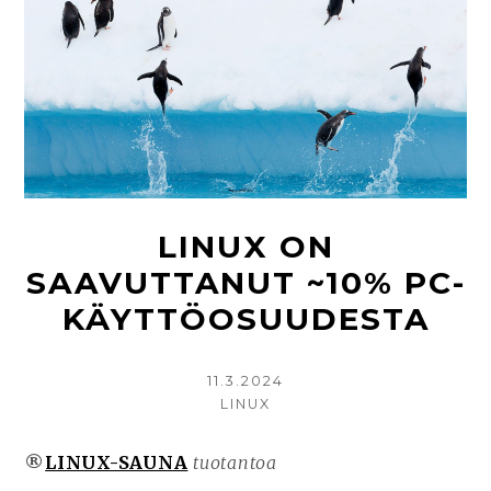
LINUX ON
SAAVUTTANUT ~10% PC-
KÄYTTÖOSUUDESTA
KIRJOITETTU
11.3.2024
KIRJOITTAJA
LINUX
®
LINUX-SAUNA
tuotantoa