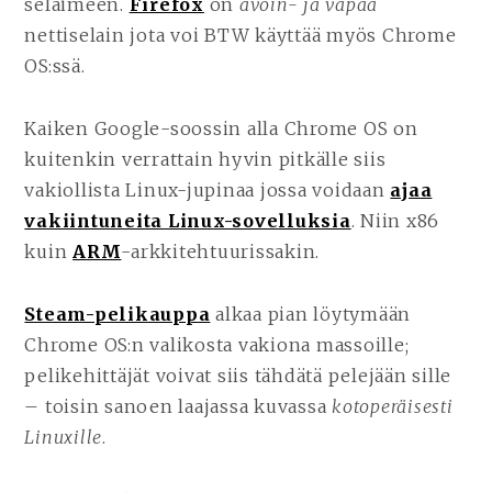
selaimeen.
Firefox
on
avoin- ja vapaa
nettiselain jota voi BTW käyttää myös Chrome
OS:ssä.
Kaiken Google-soossin alla Chrome OS on
kuitenkin verrattain hyvin pitkälle siis
vakiollista Linux-jupinaa jossa voidaan
ajaa
vakiintuneita Linux-sovelluksia
. Niin x86
kuin
ARM
-arkkitehtuurissakin.
Steam-pelikauppa
alkaa pian löytymään
Chrome OS:n valikosta vakiona massoille;
pelikehittäjät voivat siis tähdätä pelejään sille
– toisin sanoen laajassa kuvassa
kotoperäisesti
Linuxille
.