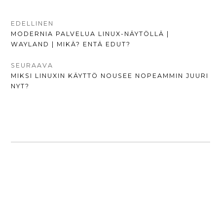
ARTIKKELIEN
EDELLINEN
EDELLINEN
MODERNIA PALVELUA LINUX-NÄYTÖLLÄ |
SELAUS
UUTINEN:
WAYLAND | MIKÄ? ENTÄ EDUT?
SEURAAVA
SEURAAVA
MIKSI LINUXIN KÄYTTÖ NOUSEE NOPEAMMIN JUURI
UUTINEN:
NYT?
SIVUPALKKI
ALHAALLA