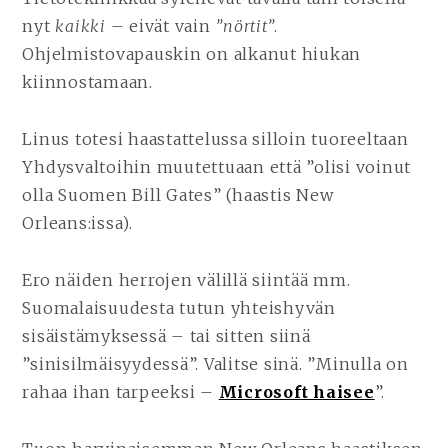
nyt
kaikki
– eivät vain
”nörtit”
.
Ohjelmistovapauskin on alkanut hiukan
kiinnostamaan.
Linus totesi haastattelussa silloin tuoreeltaan
Yhdysvaltoihin muutettuaan että ”olisi voinut
olla Suomen Bill Gates” (haastis New
Orleans:issa).
Ero näiden herrojen välillä siintää mm.
Suomalaisuudesta tutun yhteishyvän
sisäistämyksessä – tai sitten siinä
”sinisilmäisyydessä”. Valitse sinä. ”Minulla on
rahaa ihan tarpeeksi –
Microsoft haisee
”.