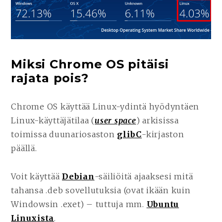
Miksi Chrome OS pitäisi
rajata pois?
Chrome OS käyttää Linux-ydintä hyödyntäen
Linux-käyttäjätilaa (
user space
) arkisissa
toimissa duunariosaston
glibC
-kirjaston
päällä.
Voit käyttää
Debian
-säiliöitä ajaaksesi mitä
tahansa .deb sovellutuksia (ovat ikään kuin
Windowsin .exet) – tuttuja mm.
Ubuntu
Linuxista
.