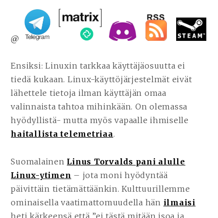
@
Ensiksi: Linuxin tarkkaa käyttäjäosuutta ei
tiedä kukaan. Linux-käyttöjärjestelmät eivät
lähettele tietoja ilman käyttäjän omaa
valinnaista tahtoa mihinkään. On olemassa
hyödyllistä- mutta myös vapaalle ihmiselle
haitallista telemetriaa
.
Suomalainen
Linus Torvalds pani alulle
Linux-ytimen
– jota moni hyödyntää
päivittäin tietämättäänkin. Kulttuurillemme
ominaisella vaatimattomuudella hän
ilmaisi
heti kärkeensä että ”ei tästä mitään isoa ja