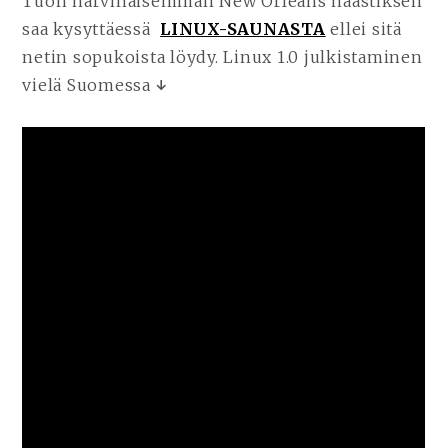
Tuon harvinaisemman New Orleans haastiksen
saa kysyttäessä
LINUX-SAUNASTA
ellei sitä
netin sopukoista löydy. Linux 1.0 julkistaminen
vielä Suomessa
↓