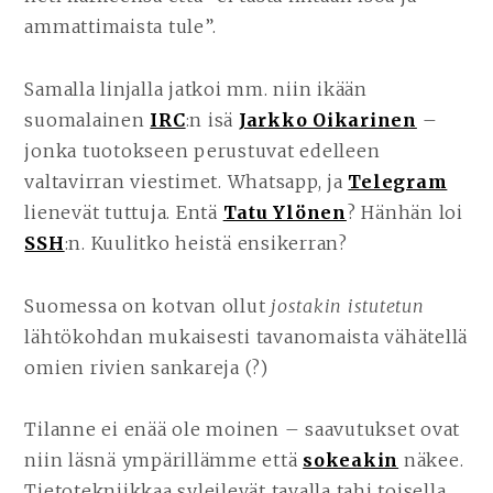
ammattimaista tule”.
Samalla linjalla jatkoi mm. niin ikään
suomalainen
IRC
:n isä
Jarkko Oikarinen
–
jonka tuotokseen perustuvat edelleen
valtavirran viestimet. Whatsapp, ja
Telegram
lienevät tuttuja. Entä
Tatu Ylönen
? Hänhän loi
SSH
:n. Kuulitko heistä ensikerran?
Suomessa on kotvan ollut
jostakin istutetun
lähtökohdan mukaisesti tavanomaista vähätellä
omien rivien sankareja (?)
Tilanne ei enää ole moinen – saavutukset ovat
niin läsnä ympärillämme että
sokeakin
näkee.
Tietotekniikkaa syleilevät tavalla tahi toisella