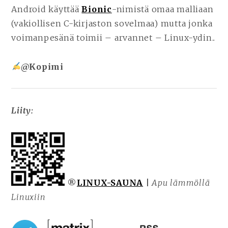
Android käyttää
Bionic
-nimistä omaa malliaan
(vakiollisen C-kirjaston sovelmaa) mutta jonka
voimanpesänä toimii – arvannet – Linux-ydin..
@Kopimi
Liity:
®
LINUX-SAUNA
|
Apu
lämmöllä
Linuxiin