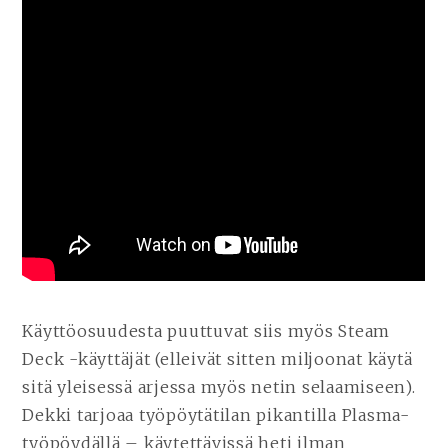
Käyttöosuudesta puuttuvat siis myös Steam
Deck -käyttäjät (elleivät sitten miljoonat käytä
sitä yleisessä arjessa myös netin selaamiseen).
Dekki tarjoaa työpöytätilan pikantilla Plasma-
työpöydällä – käytettävissä heti ilman