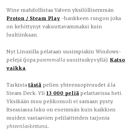
Wine mahdollistaa Valven yksilöllisemmän
Proton / Steam Play
-hankkeen rungon joka
on kehittynyt vakuuttavammaksi kuin
luultiinkaan.
Nyt Linuxilla pelataan uusimpiakin Windows-
pelejä (jopa
paremmalla
suorituskyvyllä).
Katso
vaikka
.
Tarkista
tästä
pelien yhteensopivuudet á la
Steam Deck. Yli
13 000 peliä
pelattavissa heti.
Yksikään muu pelikonsoli ei samaan pysty.
Itseasiassa luku on enemmän kuin kaikkien
muiden vastaavien pelilaitteiden tarjonta
yhteenlaskettuna..