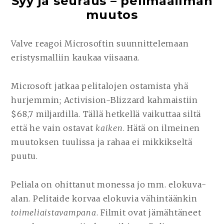
Syy ja seuraus – pelimaailman
muutos
Valve reagoi Microsoftin suunnittelemaan
eristysmalliin kaukaa viisaana.
Microsoft jatkaa pelitalojen ostamista yhä
hurjemmin; Activision-Blizzard kahmaistiin
$68,7 miljardilla. Tällä hetkellä vaikuttaa siltä
että he vain ostavat
kaiken
. Hätä on ilmeinen
muutoksen tuulissa ja rahaa ei mikkikseltä
puutu.
Peliala on ohittanut monessa jo mm. elokuva-
alan. Pelitaide korvaa elokuvia vähintäänkin
toimeliaistavampana
. Filmit ovat jämähtäneet