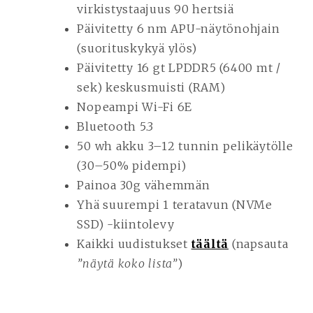
virkistystaajuus 90 hertsiä
Päivitetty 6 nm APU-näytönohjain
(suorituskykyä ylös)
Päivitetty 16 gt LPDDR5 (6400 mt /
sek) keskusmuisti (RAM)
Nopeampi Wi-Fi 6E
Bluetooth 5.3
50 wh akku 3–12 tunnin pelikäytölle
(30–50% pidempi)
Painoa 30g vähemmän
Yhä suurempi 1 teratavun (NVMe
SSD) -kiintolevy
Kaikki uudistukset
täältä
(napsauta
”näytä koko lista”
)
Videotoistin