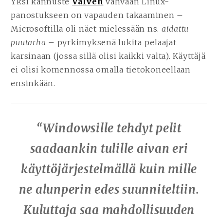
Yksi kannuste
Valven
vahvaan Linux-
panostukseen on vapauden takaaminen –
Microsoftilla oli näet mielessään ns.
aidattu
puutarha
– pyrkimyksenä lukita pelaajat
karsinaan (jossa sillä olisi kaikki valta). Käyttäjä
ei olisi komennossa omalla tietokoneellaan
ensinkään.
“Windowsille tehdyt pelit
saadaankin tulille aivan eri
käyttöjärjestelmällä kuin mille
ne alunperin edes suunniteltiin.
Kuluttaja saa mahdollisuuden