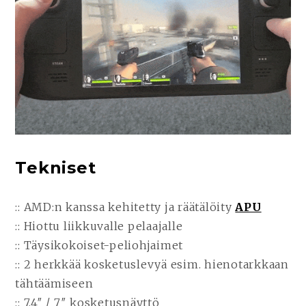
Tekniset
:: AMD:n kanssa kehitetty ja räätälöity
APU
:: Hiottu liikkuvalle pelaajalle
:: Täysikokoiset-peliohjaimet
:: 2 herkkää kosketuslevyä esim. hienotarkkaan
tähtäämiseen
:: 7,4″ / 7″ kosketusnäyttö