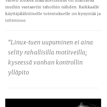
Valven rohkea määrätietoisuus on ihailtavaa
muihin vastaaviin tahoihin nähden. Raikkaalle
käyttäjälähtöiselle toteutukselle on kysyntää ja
tahtotasoa
.
“Linux-tuen uupuminen ei aina
selity rahallisilla motiiveilla;
kyseessä vanhan kontrollin
ylläpito