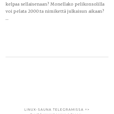
kelpaa sellaisenaan? Monellako pelikonsolilla
voi pelata 2000:ta nimikettä julkaisun aikaan?
…
JATKA
LUKEMISTA
WINDOWS
EI
SOVELLU
STEAM
DECK
-
PELIKONSOLIIN
|
SIVUPALKKI
STEAM
ALHAALLA
OS
ON
LINUX-SAUNA TELEGRAMISSA =>
VALVEN