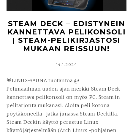
VIIHDEKESKUS:
STEAM
MACHINE
STEAM DECK – EDISTYNEIN
KANNETTAVA PELIKONSOLI
| STEAM-PELIKIRJASTOSI
MUKAAN REISSUUN!
KIRJOITETTU
14.1.2024
®LINUX-SAUNA tuotantoa @
Pelimaailman uuden ajan merkki Steam Deck –
kannettava pelikonsoli on myös PC. Steam:in
pelitarjonta mukanasi. Aloita peli kotona
pöytäkoneella -jatka junassa Steam Deckillä.
Steam Deckin käyttö perustuu Linux-
käyttöjärjestelmään (Arch Linux -pohjainen