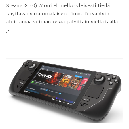
SteamOS 3.0). Moni ei melko yleisesti tiedä
käyttävänsä suomalaisen Linus Torvaldsin
aloittamaa voimanpesää päivittäin siellä täällä
ja
…
JATKA
LUKEMISTA
STEAM
DECK
–
EDISTYNEIN
KANNETTAVA
PELIKONSOLI
|
STEAM-
PELIKIRJASTOSI
MUKAAN
REISSUUN!