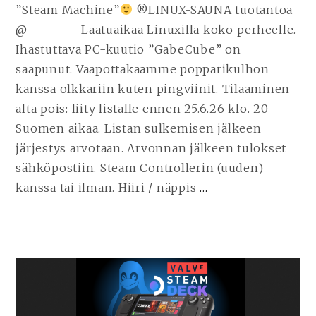
”Steam Machine”
®LINUX-SAUNA tuotantoa
@ Laatuaikaa Linuxilla koko perheelle.
Ihastuttava PC-kuutio ”GabeCube” on
saapunut. Vaapottakaamme popparikulhon
kanssa olkkariin kuten pingviinit. Tilaaminen
alta pois: liity listalle ennen 25.6.26 klo. 20
Suomen aikaa. Listan sulkemisen jälkeen
järjestys arvotaan. Arvonnan jälkeen tulokset
sähköpostiin. Steam Controllerin (uuden)
kanssa tai ilman. Hiiri / näppis
…
JATKA
LUKEMISTA
VALTAVIRRAN
LINUX-
PELIKONSOLI
–
OLKKARIN