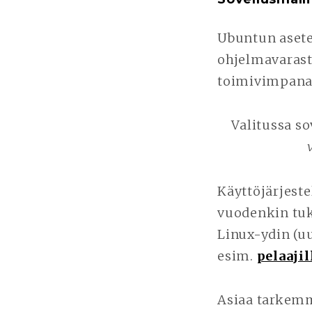
Ubuntun asete
ohjelmavarast
toimivimpana 
Valitussa s
Käyttöjärjest
vuodenkin tuk
Linux-ydin (uu
esim.
pelaajil
Asiaa tarkemm