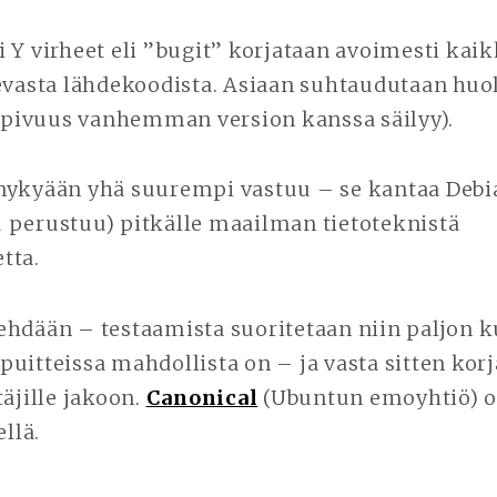
 Y virheet eli ”bugit” korjataan avoimesti kai
evasta lähdekoodista. Asiaan suhtaudutaan huole
pivuus vanhemman version kanssa säilyy).
nykyään yhä suurempi vastuu – se kantaa Debi
 perustuu) pitkälle maailman tietoteknistä
tta.
ehdään – testaamista suoritetaan niin paljon k
uitteissa mahdollista on – ja vasta sitten korj
täjille jakoon.
Canonical
(Ubuntun emoyhtiö) on
ellä.