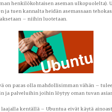
(oman henkilökohtaisen aseman ulkopuolelta). 
n ja tuen kannalta heidän asemassaan tehokas
ksetaan – niihin luotetaan.
yä on paras olla mahdollisimman vähän – tulee
in ja palveluihin joihin löytyy oman tuvan asi
laajalla kentällä – Ubuntua eivät käytä ainoas