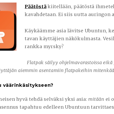
Päätöstä
kiitellään, päätöstä ihmete
kavahdetaan. Ei siis uutta auringon a
Käykäämme asia lävitse Ubuntun, keh
tavan käyttäjien näkökulmasta. Vesi
rankka myrsky?
Flatpak säilyy ohjelmavarastoissa eikä
äyttäjän aiemmin asentamiin flatpakeihin mitenkää
u väärinkäsitykseen?
eisen hyvä tehdä selväksi yksi asia:
mitään
ei o
asennus tapahtuu edelleen Ubuntuun tarvittaess