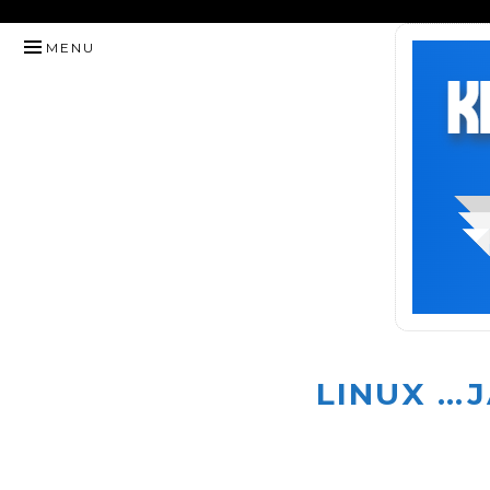
HYPPÄÄ
MENU
SISÄLTÖÖN
LINUX …J