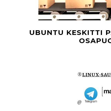
UBUNTU KESKITTI 
OSAPUO
®
LINUX-SA
@