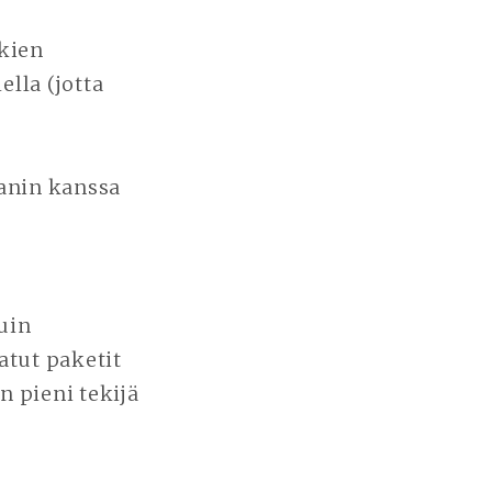
kkien
lla (jotta
anin kanssa
uin
atut paketit
 pieni tekijä