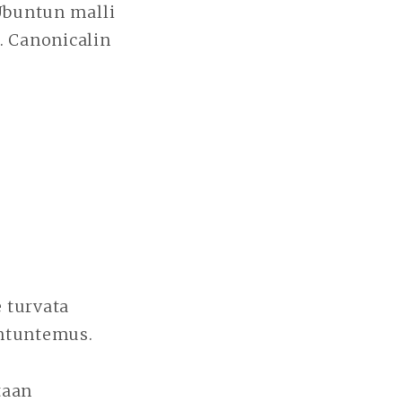
Ubuntun malli
. Canonicalin
 turvata
antuntemus.
taan