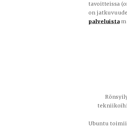
tavoitteissa 
on jatkuvuude
palveluista
ma
Rönsyil
tekniikoih
Ubuntu toimii 