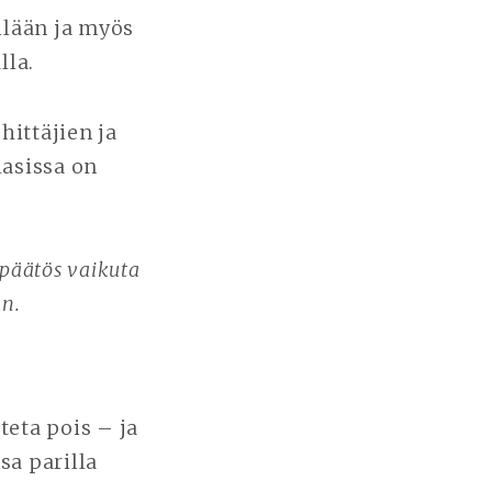
llään ja myös
lla.
ittäjien ja
lasissa on
 päätös vaikuta
n.
teta pois – ja
a parilla