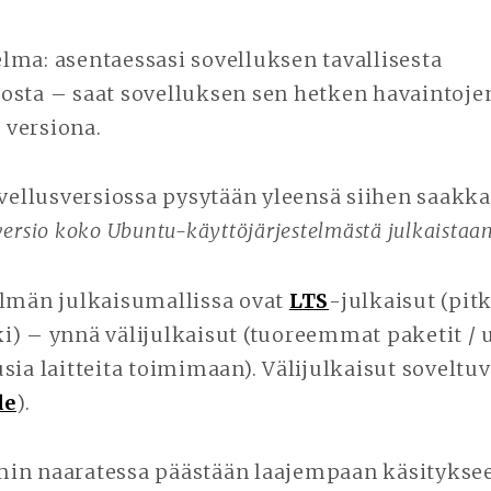
lma: asentaessasi sovelluksen tavallisesta
osta – saat sovelluksen sen hetken havaintoje
versiona.
ovellusversiossa pysytään yleensä siihen saak
versio koko Ubuntu-käyttöjärjestelmästä julkaistaa
elmän julkaisumallissa ovat
LTS
-julkaisut (pit
i) – ynnä välijulkaisut (tuoreemmat paketit /
sia laitteita toimimaan). Välijulkaisut soveltuv
le
).
in naaratessa päästään laajempaan käsityks