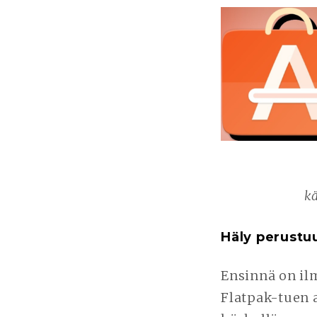
k
Häly perustu
Ensinnä on ilm
Flatpak-tuen 