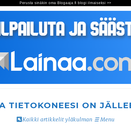
Perusta sinäkin oma Blogaaja.fi blogi ilmaiseksi >>
A TIETOKONEESI ON JÄLLE
Kaikki artikkelit yläkulman ☰ Menu