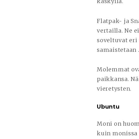
käskyllä.
Flatpak- ja S
vertailla. Ne 
soveltuvat eri 
samaistetaan .
Molemmat ova
paikkansa. Nä
vieretysten.
Ubuntu
Moni on huom
kuin monissa 