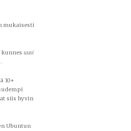
n mukaisesti
ka kunnes
uusi
n
.
kä 10+
 uudempi
at siis hyvin
een Ubuntun