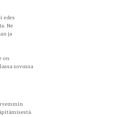
si edes
ta. Ne
aan ja
e on
lassa sovussa
harvemmin
äpitämisestä.