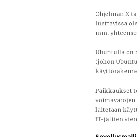
Ohjelman X tai
luettavissa ol
mm. yhteenso
Ubuntulla on 
(johon Ubuntu
käyttörakenne
Paikkaukset t
voimavarojen p
laitetaan käyt
IT-jättien vier
Sovellusmalli