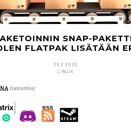
PAKETOINNIN SNAP-PAKETT
LEN FLATPAK LISÄTÄÄN E
KIRJOITETTU
25.2.2023
KIRJOITTAJA
LINUX
UNA
tuotantoa