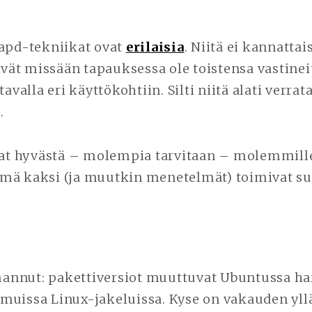
napd-tekniikat ovat
erilaisia
. Niitä ei kannattai
eivät missään tapauksessa ole toistensa vastinei
tavalla eri käyttökohtiin. Silti niitä alati verrat
.
t hyvästä – molempia tarvitaan – molemmill
mä kaksi (ja muutkin menetelmät) toimivat su
annut: pakettiversiot muuttuvat Ubuntussa 
muissa Linux-jakeluissa. Kyse on vakauden yll