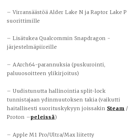
– Virransäästöä Alder Lake N ja Raptor Lake P
suorittimille
– Lisätukea Qualcommin Snapdragon -
järjestelmäpiireille
– AArch64-parannuksia (puskurointi,
paluuosoitteen ylikirjoitus)
– Uudistunutta hallinointia split-lock
tunnistajaan ydinmuutoksen takia (vaikutti
haitallisesti suorituskykyyn joissakin
Steam
/
Proton –
peleissä
)
– Apple M1 Pro/Ultra/Max liitetty