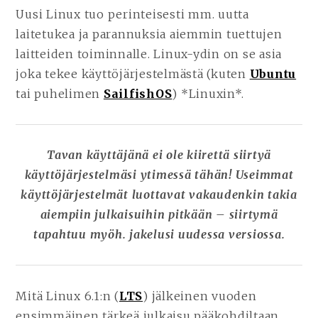
Uusi Linux tuo perinteisesti mm. uutta
laitetukea ja parannuksia aiemmin tuettujen
laitteiden toiminnalle. Linux-ydin on se asia
joka tekee käyttöjärjestelmästä (kuten
Ubuntu
tai puhelimen
SailfishOS
) *Linuxin*.
Tavan käyttäjänä ei ole kiirettä siirtyä
käyttöjärjestelmäsi ytimessä tähän! Useimmat
käyttöjärjestelmät luottavat vakaudenkin takia
aiempiin julkaisuihin pitkään – siirtymä
tapahtuu myöh. jakelusi uudessa versiossa.
Mitä Linux 6.1:n (
LTS
) jälkeinen vuoden
ensimmäinen tärkeä julkaisu pääkohdiltaan