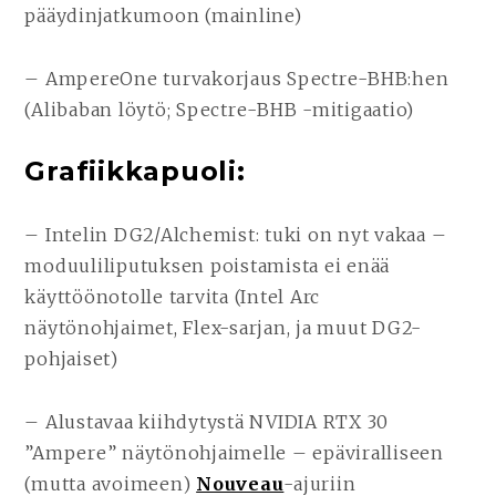
pääydinjatkumoon (mainline)
– AmpereOne turvakorjaus Spectre-BHB:hen
(Alibaban löytö; Spectre-BHB -mitigaatio)
Grafiikkapuoli:
– Intelin DG2/Alchemist: tuki on nyt vakaa –
moduuliliputuksen poistamista ei enää
käyttöönotolle tarvita (Intel Arc
näytönohjaimet, Flex-sarjan, ja muut DG2-
pohjaiset)
– Alustavaa kiihdytystä NVIDIA RTX 30
”Ampere” näytönohjaimelle – epäviralliseen
(mutta avoimeen)
Nouveau
-ajuriin