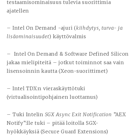
testaamisominaisuus tulevia suorittimia
ajatellen
– Intel On Demand -ajuri (
kiihdytys, turva- ja
lisäominaisuudet
) käyttövalmis
– Intel On Demand & Software Defined Silicon
jakaa mielipiteitä – jotkut toiminnot saa vain
lisensoinnin kautta (Xeon-suorittimet)
– Intel TDX:n vieraskäyttötuki
(virtualisointipohjainen luottamus)
– Tuki Intelin
SGX Async Exit Notification
”AEX
Notify”:lle tuki – pitää loitolla SGX-
hyökkäyksiä (Secure Guard Extensions)