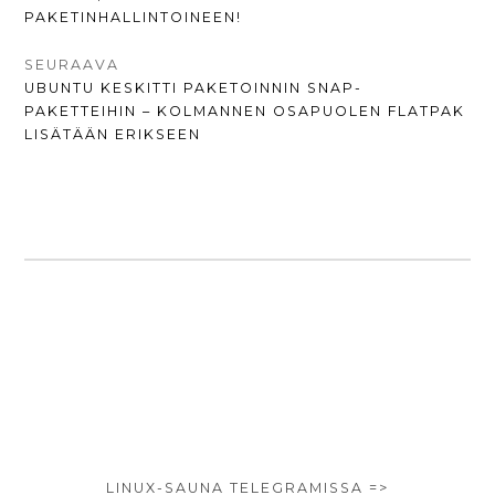
PAKETINHALLINTOINEEN!
SEURAAVA
SEURAAVA
UBUNTU KESKITTI PAKETOINNIN SNAP-
UUTINEN:
PAKETTEIHIN – KOLMANNEN OSAPUOLEN FLATPAK
LISÄTÄÄN ERIKSEEN
SIVUPALKKI
ALHAALLA
LINUX-SAUNA TELEGRAMISSA =>