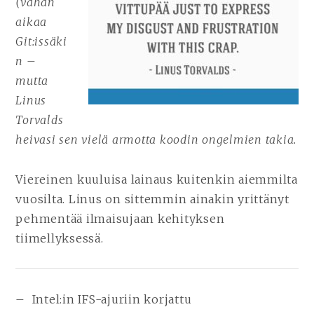
(vähän
aikaa
Git:issäki
n
–
mutta
Linus
Torvalds
heivasi sen vielä armotta
koodin ongelmien takia.
Viereinen kuuluisa lainaus kuitenkin aiemmilta
vuosilta. Linus on sittemmin ainakin yrittänyt
pehmentää ilmaisujaan kehityksen
tiimellyksessä.
– Intel:in IFS-ajuriin korjattu