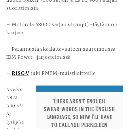
uuden Ryzen 7000 sarjan ja EPYC 9004 sarjan
suorittimista
– Motorola 68000 sarjan strcmp() -täytännön
korjaus
– Parannusta skaalattavuuteen suuremmissa
IBM Power -järjestelmissä
–
RISC-V
tuki PMEM-muistilaitteille
Intel:in
LAM-
tuki oli
jo
tyrkyllä