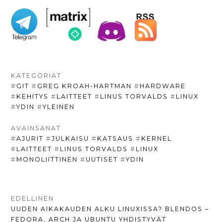
KATEGORIAT
#
GIT
#
GREG KROAH-HARTMAN
#
HARDWARE
#
KEHITYS
#
LAITTEET
#
LINUS TORVALDS
#
LINUX
#
YDIN
#
YLEINEN
AVAINSANAT
#
AJURIT
#
JULKAISU
#
KATSAUS
#
KERNEL
#
LAITTEET
#
LINUS TORVALDS
#
LINUX
#
MONOLIITTINEN
#
UUTISET
#
YDIN
ARTIKKELIEN
EDELLINEN
EDELLINEN
UUDEN AIKAKAUDEN ALKU LINUXISSA? BLENDOS –
SELAUS
UUTINEN:
FEDORA, ARCH JA UBUNTU YHDISTYVÄT