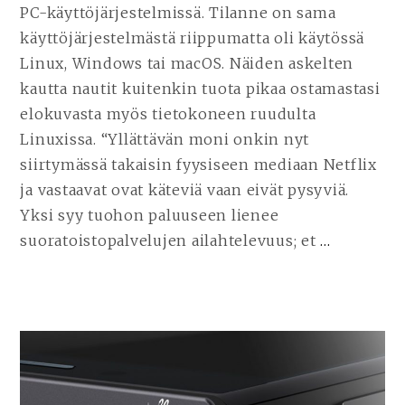
PC-käyttöjärjestelmissä. Tilanne on sama
käyttöjärjestelmästä riippumatta oli käytössä
Linux, Windows tai macOS. Näiden askelten
kautta nautit kuitenkin tuota pikaa ostamastasi
elokuvasta myös tietokoneen ruudulta
Linuxissa. “Yllättävän moni onkin nyt
siirtymässä takaisin fyysiseen mediaan Netflix
ja vastaavat ovat käteviä vaan eivät pysyviä.
Yksi syy tuohon paluuseen lienee
suoratoistopalvelujen ailahtelevuus; et
…
JATKA
LUKEMI
BLU-
RAY
JA
LINUX
–