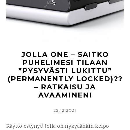
ASENNA
TOISTO
|
LINUX
MINT
JOLLA ONE – SAITKO
PUHELIMESI TILAAN
”PYSYVÄSTI LUKITTU”
(PERMANENTLY LOCKED)??
– RATKAISU JA
AVAAMINEN!
KIRJOITETTU
22.12.2021
Käyttö estynyt! Jolla on nykyäänkin kelpo