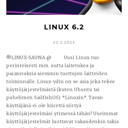
PELIKONSOLI
|
STEAM-
PELIKIRJASTOSI
LINUX 6.2
MUKAAN
REISSUUN!
KIRJOITETTU
20.2.2023
®LINUX-SAUNA @ Uusi Linux tuo
perinteisesti mm. uutta laitetukea ja
parannuksia aiemmin tuettujen laitteiden
toiminnalle. Linux-ydin on se asia joka tekee
käyttöjärjestelmästä (kuten Ubuntu tai
puhelimen SailfishOS) *Linuxin*. Tavan
käyttäjänä ei ole kiirettä siirtyä
käyttöjärjestelmäsi ytimessä tähän! Useimmat
käyttöjärjestelmät luottavat vakaudenkin takia