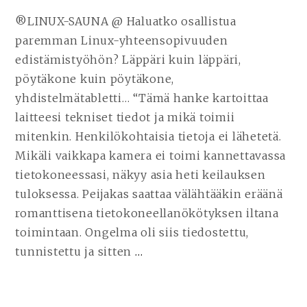
LINUXILLE
®LINUX-SAUNA @ Haluatko osallistua
|
paremman Linux-yhteensopivuuden
LINUX
HARDWARE
edistämistyöhön? Läppäri kuin läppäri,
DATABASE
pöytäkone kuin pöytäkone,
yhdistelmätabletti… “Tämä hanke kartoittaa
laitteesi tekniset tiedot ja mikä toimii
mitenkin. Henkilökohtaisia tietoja ei lähetetä.
Mikäli vaikkapa kamera ei toimi kannettavassa
tietokoneessasi, näkyy asia heti keilauksen
tuloksessa. Peijakas saattaa välähtääkin eräänä
romanttisena tietokoneellanökötyksen iltana
toimintaan. Ongelma oli siis tiedostettu,
tunnistettu ja sitten
…
JATKA
LUKEMISTA
LAITEKARTOITUSHANK