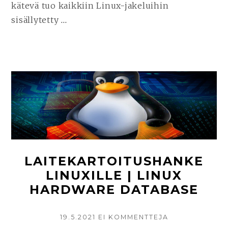
kätevä tuo kaikkiin Linux-jakeluihin
sisällytetty
…
JATKA
LUKEMISTA
NÄPPÄINTEN
UUDELLEENMÄÄRITYS
LINUXISSA
–
ENTER-
NÄPPÄIN
RIKKI?
VOIT
LAITEKARTOITUSHANKE
VAIHTAA
LINUXILLE | LINUX
SEN
HARDWARE DATABASE
HELPOSTI
TOISEEN!
KIRJOITETTU
19.5.2021
EI KOMMENTTEJA
ARTIKKELIIN
LAITEKARTOI