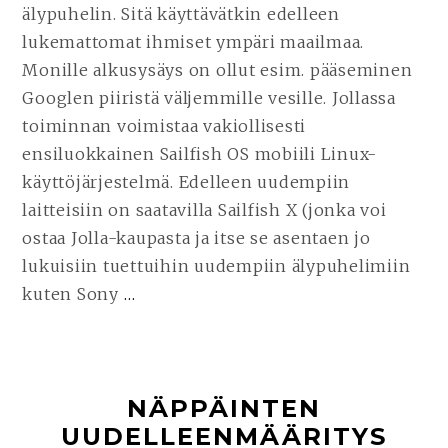
älypuhelin. Sitä käyttävätkin edelleen
lukemattomat ihmiset ympäri maailmaa.
Monille alkusysäys on ollut esim. pääseminen
Googlen piiristä väljemmille vesille. Jollassa
toiminnan voimistaa vakiollisesti
ensiluokkainen Sailfish OS mobiili Linux-
käyttöjärjestelmä. Edelleen uudempiin
laitteisiin on saatavilla Sailfish X (jonka voi
ostaa Jolla-kaupasta ja itse se asentaen jo
lukuisiin tuettuihin uudempiin älypuhelimiin
kuten Sony
…
JATKA
LUKEMISTA
JOLLA
ONE
NÄPPÄINTEN
–
UUDELLEENMÄÄRITYS
SAITKO