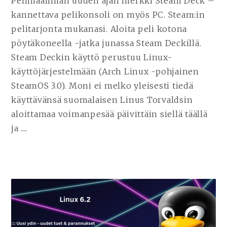
Pelimaailman uuden ajan merkki Steam Deck –
kannettava pelikonsoli on myös PC. Steam:in
pelitarjonta mukanasi. Aloita peli kotona
pöytäkoneella -jatka junassa Steam Deckillä.
Steam Deckin käyttö perustuu Linux-
käyttöjärjestelmään (Arch Linux -pohjainen
SteamOS 3.0). Moni ei melko yleisesti tiedä
käyttävänsä suomalaisen Linus Torvaldsin
aloittamaa voimanpesää päivittäin siellä täällä
ja
…
JATKA
LUKEMISTA
STEAM
DECK
–
EDISTYNEIN
KANNETTAVA