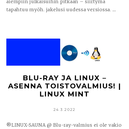
aiempiin julkaisuihin pitkään – siirtymä
tapahtuu myöh. jakelusi uudessa versiossa.
…
JAT
LUK
LIN
6.2
BLU-RAY JA LINUX –
ASENNA TOISTOVALMIUS! |
LINUX MINT
KIRJOITETTU
24.3.2022
®LINUX-SAUNA @ Blu-ray-valmius ei ole vakio