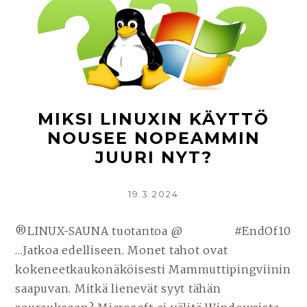
(MATKALLA
YHÄ
LAAJEMPAAN
VALTAVIRTAAN)
MIKSI LINUXIN KÄYTTÖ
NOUSEE NOPEAMMIN
JUURI NYT?
KIRJOITETTU
19.3.2024
®LINUX-SAUNA tuotantoa @ #EndOf10
…Jatkoa edelliseen. Monet tahot ovat
kokeneetkaukonäköisesti Mammuttipingviinin
saapuvan. Mitkä lienevät syyt tähän