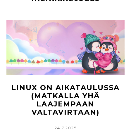
LINUX ON AIKATAULUSSA
(MATKALLA YHÄ
LAAJEMPAAN
VALTAVIRTAAN)
KIRJOITETTU
24.7.2025