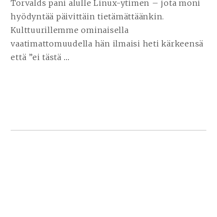
Torvalds pani alulle Linux-ytimen – jota moni
hyödyntää päivittäin tietämättäänkin.
Kulttuurillemme ominaisella
vaatimattomuudella hän ilmaisi heti kärkeensä
että ”ei tästä
…
JATKA
LUKEMISTA
LINUX
ON
SAAVUTTANUT
~10%
PC-
KÄYTTÖOSUUDESTA
SIVUPALKKI
ALHAALLA