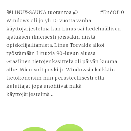
®LINUX-SAUNA tuotantoa @ #EndOf10
Windows oli jo yli 10 vuotta vanha
käyttöjärjestelmä kun Linus sai hedelmällisen
ajatuksen ilmeisesti joissakin niistä
opiskelijailtamista. Linus Torvalds alkoi
työstämään Linuxia 90-luvun alussa.
Graafinen tietojenkäsittely oli päivän kuuma
aihe. Microsoft puski jo Windowsia kaikkiin
tietokoneisiin niin perusteellisesti että
kuluttajat jopa unohtivat mikä
käyttöjärjestelmä
…
JATKA
LUKEMISTA
LINUX
ON
AIKATAULUSSA