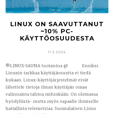
LINUX ON SAAVUTTANUT
~10% PC-
KÄYTTÖOSUUDESTA
KIRJOITETTU
11.3.2024
®LINUX-SAUNA tuotantoa @ Ensiksi:
Linuxin tarkkaa käyttäjäosuutta ei tiedä
kukaan. Linux-käyttöjärjestelmät eivät
lähettele tietoja ilman käyttäjän omaa
valinnaista tahtoa mihinkään. On olemassa
hyödyllistä- mutta myös vapaalle ihmiselle
haitallista telemetriaa. Suomalainen Linus