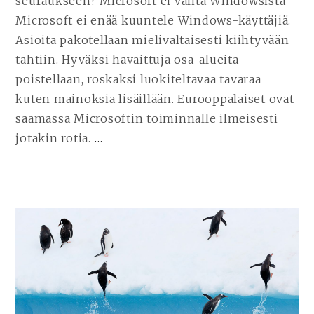
seuraukseen? Microsoft ei välitä Windowsista
Microsoft ei enää kuuntele Windows-käyttäjiä.
Asioita pakotellaan mielivaltaisesti kiihtyvään
tahtiin. Hyväksi havaittuja osa-alueita
poistellaan, roskaksi luokiteltavaa tavaraa
kuten mainoksia lisäillään. Eurooppalaiset ovat
saamassa Microsoftin toiminnalle ilmeisesti
jotakin rotia.
…
JATKA
LUKEMISTA
MIKSI
LINUXIN
KÄYTTÖ
NOUSEE
NOPEAMMIN
JUURI
NYT?