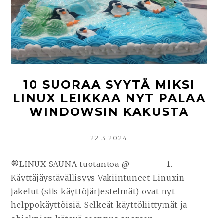
(MATKALLA
YHÄ
LAAJEMPAAN
VALTAVIRTAAN)
10 SUORAA SYYTÄ MIKSI
LINUX LEIKKAA NYT PALAA
WINDOWSIN KAKUSTA
KIRJOITETTU
22.3.2024
®LINUX-SAUNA tuotantoa @ 1.
Käyttäjäystävällisyys Vakiintuneet Linuxin
jakelut (siis käyttöjärjestelmät) ovat nyt
helppokäyttöisiä. Selkeät käyttöliittymät ja