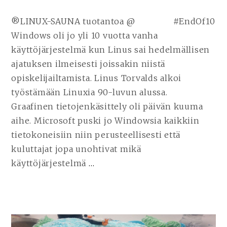
®LINUX-SAUNA tuotantoa @ #EndOf10
Windows oli jo yli 10 vuotta vanha
käyttöjärjestelmä kun Linus sai hedelmällisen
ajatuksen ilmeisesti joissakin niistä
opiskelijailtamista. Linus Torvalds alkoi
työstämään Linuxia 90-luvun alussa.
Graafinen tietojenkäsittely oli päivän kuuma
aihe. Microsoft puski jo Windowsia kaikkiin
tietokoneisiin niin perusteellisesti että
kuluttajat jopa unohtivat mikä
käyttöjärjestelmä
…
JATKA
LUKEMISTA
LINUX
ON
AIKATAULUSSA