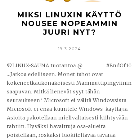
PALAA
WINDOWSIN
MIKSI LINUXIN KÄYTTÖ
KAKUSTA
NOUSEE NOPEAMMIN
JUURI NYT?
KIRJOITETTU
19.3.2024
®LINUX-SAUNA tuotantoa @ #EndOf10
…Jatkoa edelliseen. Monet tahot ovat
kokeneetkaukonäköisesti Mammuttipingviinin
saapuvan. Mitkä lienevät syyt tähän
seuraukseen? Microsoft ei välitä Windowsista
Microsoft ei enää kuuntele Windows-käyttäjiä.
Asioita pakotellaan mielivaltaisesti kiihtyvään
tahtiin. Hyväksi havaittuja osa-alueita
poistellaan, roskaksi luokiteltavaa tavaraa