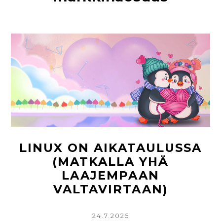
LINUX ON AIKATAULUSSA
(MATKALLA YHÄ
LAAJEMPAAN
VALTAVIRTAAN)
KIRJOITETTU
24.7.2025