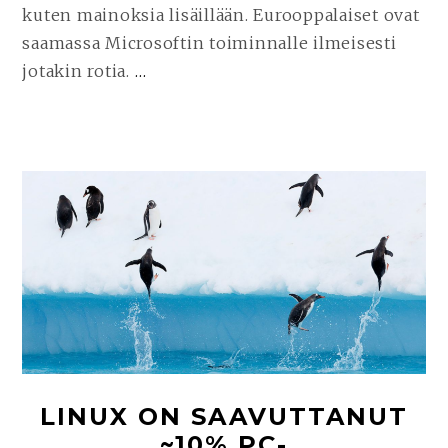
kuten mainoksia lisäillään. Eurooppalaiset ovat
saamassa Microsoftin toiminnalle ilmeisesti
jotakin rotia.
…
JATKA
LUKEMISTA
MIKSI
LINUXIN
KÄYTTÖ
NOUSEE
NOPEAMMIN
JUURI
NYT?
LINUX ON SAAVUTTANUT
~10% PC-