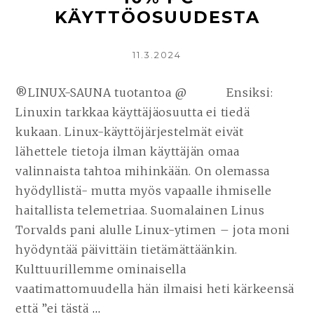
KÄYTTÖOSUUDESTA
KIRJOITETTU
11.3.2024
®LINUX-SAUNA tuotantoa @ Ensiksi:
Linuxin tarkkaa käyttäjäosuutta ei tiedä
kukaan. Linux-käyttöjärjestelmät eivät
lähettele tietoja ilman käyttäjän omaa
valinnaista tahtoa mihinkään. On olemassa
hyödyllistä- mutta myös vapaalle ihmiselle
haitallista telemetriaa. Suomalainen Linus
Torvalds pani alulle Linux-ytimen – jota moni
hyödyntää päivittäin tietämättäänkin.
Kulttuurillemme ominaisella
vaatimattomuudella hän ilmaisi heti kärkeensä
että ”ei tästä
…
JATKA