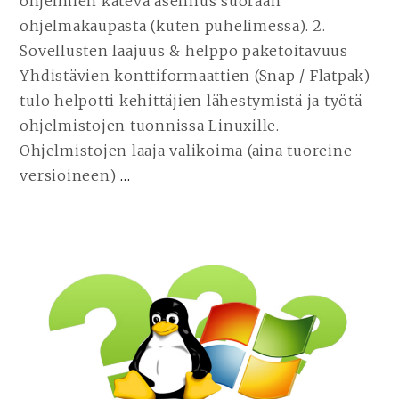
ohjelmien kätevä asennus suoraan
ohjelmakaupasta (kuten puhelimessa). 2.
Sovellusten laajuus & helppo paketoitavuus
Yhdistävien konttiformaattien (Snap / Flatpak)
tulo helpotti kehittäjien lähestymistä ja työtä
ohjelmistojen tuonnissa Linuxille.
Ohjelmistojen laaja valikoima (aina tuoreine
versioineen)
…
JATKA
LUKEMISTA
10
SUORAA
SYYTÄ
MIKSI
LINUX
LEIKKAA
NYT