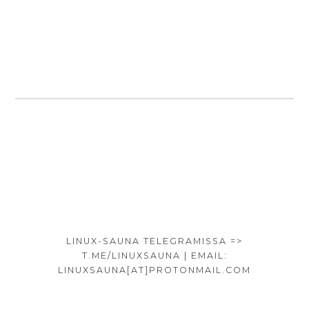
LUKEMISTA
LINUX
ON
SAAVUTTANUT
~10%
PC-
KÄYTTÖOSUUDESTA
SIVUPALKKI
ALHAALLA
LINUX-SAUNA TELEGRAMISSA =>
T.ME/LINUXSAUNA | EMAIL:
LINUXSAUNA[AT]PROTONMAIL.COM
SOMEVALIKKO
:::
:::
:::
ARM
UBUNTU
KATSELE
10
MIKSI
LINUX
MODERNI
STE