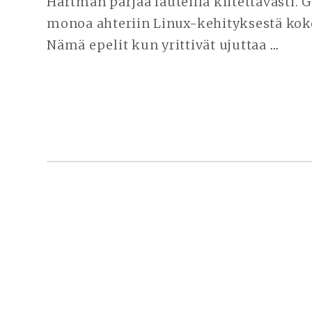
Hartman pärjää lauteilla kiitettävästi. Gr
monoa ahteriin Linux-kehityksestä kokon
Nämä epelit kun yrittivät ujuttaa
…
JAT
LUK
LIN
5.12.
SIVUPALKKI
ALHAALLA