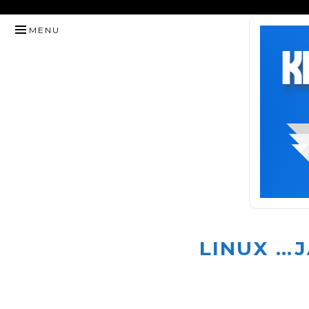
HYPPÄÄ
MENU
SISÄLTÖÖN
LINUX …J