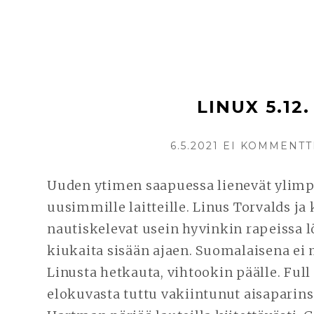
LINUX 5.12.
KIRJOITETTU
6.5.2021
EI KOMMENTT
Uuden ytimen saapuessa lienevät ylimpi
uusimmille laitteille. Linus Torvalds j
nautiskelevat usein hyvinkin rapeissa l
kiukaita sisään ajaen. Suomalaisena ei
Linusta hetkauta, vihtookin päälle. Full
elokuvasta tuttu vakiintunut aisaparin