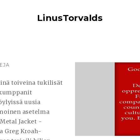
LinusTorvalds
EJA
ARTIKKELIIN
LINUX
5.12.
nä toiveina tukilisät
a kumppanit
öylyissä uusia
 moinen asetelma
 Metal Jacket -
sa Greg Kroah-