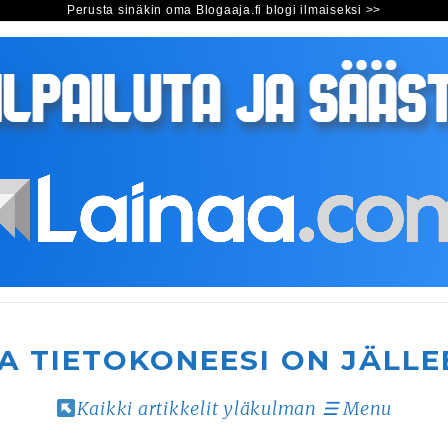
Perusta sinäkin oma Blogaaja.fi blogi ilmaiseksi >>
A TIETOKONEESI ON JÄLLE
Kaikki artikkelit yläkulman ☰ Menu