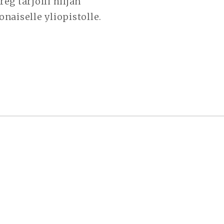
eg tarjoili hiljan
aiselle yliopistolle.
KA
EMISTA
UX