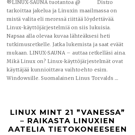
®LINUX-SAUNA tuotantoa @ Distro
tarkoittaa jakelua ja Linuxin maailmassa on
mistä valita eli meressä riittää löydettävää.
Linux-käyttöjärjestelmiä on siis lukuisia.
Napsaa alla olevaa kuvaa lähteäksesi heti
tutkimusretkelle. Jatka lukemista ja saat eväät
mukaan. LINUX-SAUNA – auttaa retkelläsi aina.
Mikä Linux on? Linux-käyttöjärjestelmät ovat
käyttäjää kunnioittava vaihtoehto esim.
Windowsille. Suomalainen Linus Torvalds
…
JATK
LUKE
AIKE
SIIR
LINUX MINT 21 ”VANESSA”
LINU
– RAIKASTA LINUXIEN
VAIK
AATELIA TIETOKONEESEEN
WIND