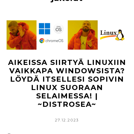
AIKEISSA SIIRTYÄ LINUXIIN
VAIKKAPA WINDOWSISTA?
LÖYDÄ ITSELLESI SOPIVIN
LINUX SUORAAN
SELAIMESSA! |
~DISTROSEA~
KIRJOITETTU
27.12.2023