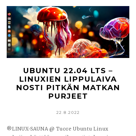
MI
21
”V
–
RA
LI
AA
TI
UBUNTU 22.04 LTS –
LINUXIEN LIPPULAIVA
NOSTI PITKÄN MATKAN
PURJEET
KIRJOITETTU
22.8.2022
®LINUX-SAUNA @ Tuore Ubuntu Linux