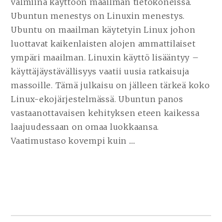
valmiina käyttöön maailman tietokoneissa.
Ubuntun menestys on Linuxin menestys.
Ubuntu on maailman käytetyin Linux johon
luottavat kaikenlaisten alojen ammattilaiset
ympäri maailman. Linuxin käyttö lisääntyy –
käyttäjäystävällisyys vaatii uusia ratkaisuja
massoille. Tämä julkaisu on jälleen tärkeä koko
Linux-ekojärjestelmässä. Ubuntun panos
vastaanottavaisen kehityksen eteen kaikessa
laajuudessaan on omaa luokkaansa.
Vaatimustaso kovempi kuin
…
JATKA
LUKEMISTA
UBUNTU
22.04
LTS
–