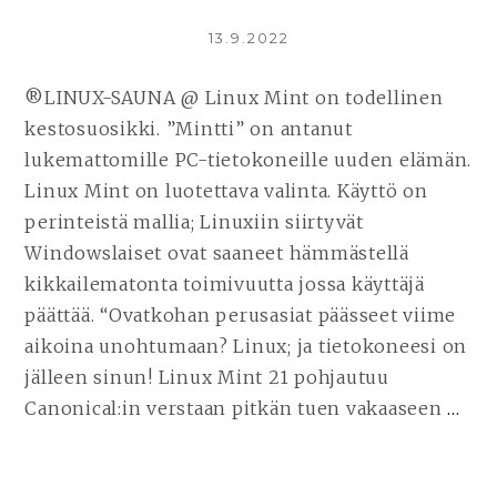
LÖYD
ITSE
KIRJOITETTU
13.9.2022
SOPI
®LINUX-SAUNA @ Linux Mint on todellinen
LINU
kestosuosikki. ”Mintti” on antanut
SUO
lukemattomille PC-tietokoneille uuden elämän.
SELA
Linux Mint on luotettava valinta. Käyttö on
|
perinteistä mallia; Linuxiin siirtyvät
~DIS
Windowslaiset ovat saaneet hämmästellä
kikkailematonta toimivuutta jossa käyttäjä
päättää. “Ovatkohan perusasiat päässeet viime
aikoina unohtumaan? Linux; ja tietokoneesi on
jälleen sinun! Linux Mint 21 pohjautuu
Canonical:in verstaan pitkän tuen vakaaseen
…
JA
LU
LI