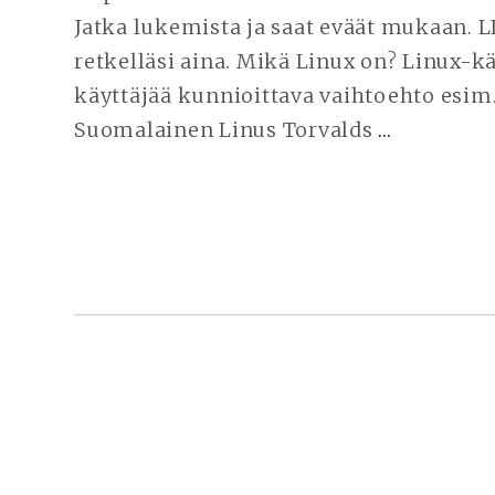
Jatka lukemista ja saat eväät mukaan.
retkelläsi aina. Mikä Linux on? Linux-k
käyttäjää kunnioittava vaihtoehto esim
Suomalainen Linus Torvalds
…
JATKA
LUKEMI
AIKEISS
SIIRTYÄ
LINUXII
VAIKKA
WINDOW
LÖYDÄ
ITSELLE
SOPIVIN
SIVUPALKKI
LINUX