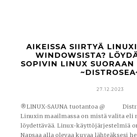
AIKEISSA SIIRTYÄ LINUX
WINDOWSISTA? LÖYDÄ
SOPIVIN LINUX SUORAAN 
~DISTROSEA
KIRJOITETTU
27.12.2023
®LINUX-SAUNA tuotantoa @ Distro ta
Linuxin maailmassa on mistä valita eli 
löydettävää. Linux-käyttöjärjestelmiä on
Napsaa alla olevaa kuvaa lähteäksesi he