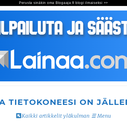
Perusta sinäkin oma Blogaaja.fi blogi ilmaiseksi >>
A TIETOKONEESI ON JÄLLE
Kaikki artikkelit yläkulman ☰ Menu