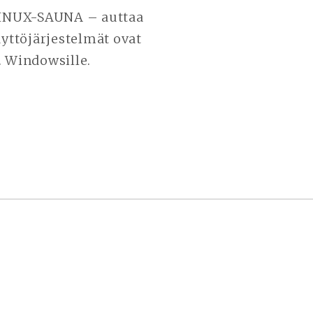
 LINUX-SAUNA – auttaa
äyttöjärjestelmät ovat
. Windowsille.
STA
A
N
PA
SISTA?
SI