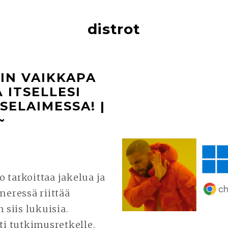
distrot
IIN VAIKKAPA
 ITSELLESI
SELAIMESSA! |
~
rkoittaa jakelua ja
meressä riittää
 siis lukuisia.
ti tutkimusretkelle.