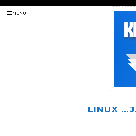
HYPPÄÄ
MENU
SISÄLTÖÖN
LINUX …J