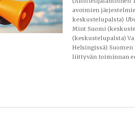
(Aloittelijalähtöine
avoimien järjestelmie
keskustelupalsta) Ub
Mint Suomi (keskuste
(keskustelupalsta) Va
Helsingissä) Suomen L
liittyvän toiminnan 