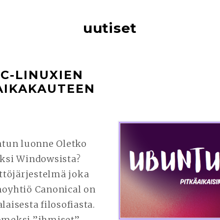
uutiset
PC-LINUXIEN
AIKAKAUTEEN
n luonne Oletko
iksi Windowsista?
töjärjestelmä joka
moyhtiö Canonical on
aisesta filosofiasta.
omeksi ”ihmiset”.