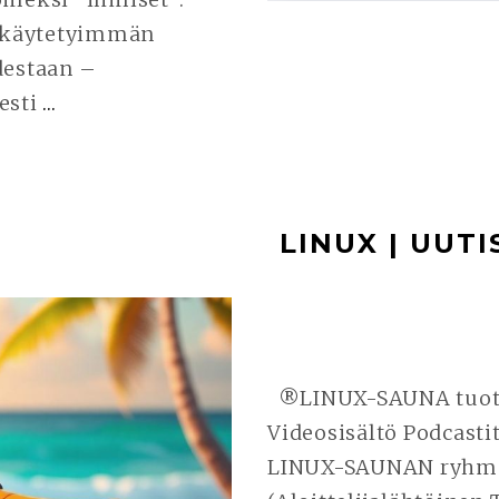
n käytetyimmän
destaan –
esti
…
JATKA
LUKEMISTA
UBUNTU
24.04.1
LINUX | UUTI
LTS
|
PC-
LINUXIEN
JÄÄNMURTAJA
®LINUX-SAUNA tuo
UUTEEN
Videosisältö Podcasti
AIKAKAUTEEN
LINUX-SAUNAN ryhmä