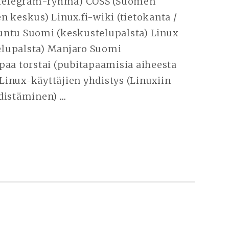
n Telegram-ryhmä) COSS (Suomen
n keskus) Linux.fi-wiki (tietokanta /
untu Suomi (keskustelupalsta) Linux
lupalsta) Manjaro Suomi
paa torstai (pubitapaamisia aiheesta
inux-käyttäjien yhdistys (Linuxiin
edistäminen)
…
JATKA
LUKEMISTA
LINUX
|
UUTISET
JA
KEHITYS
–
SEURAA