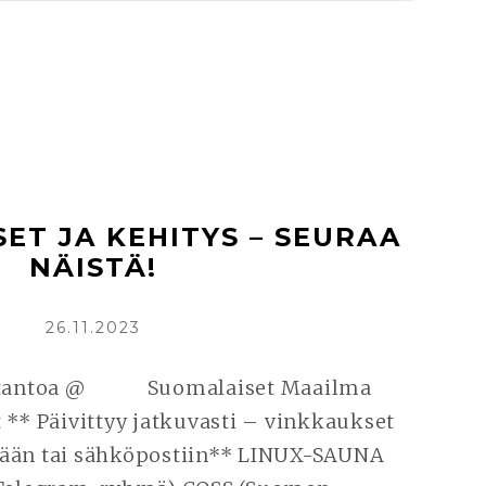
SET JA KEHITYS – SEURAA
NÄISTÄ!
KIRJOITETTU
26.11.2023
tantoa @ Suomalaiset Maailma
t ** Päivittyy jatkuvasti – vinkkaukset
än tai sähköpostiin** LINUX-SAUNA