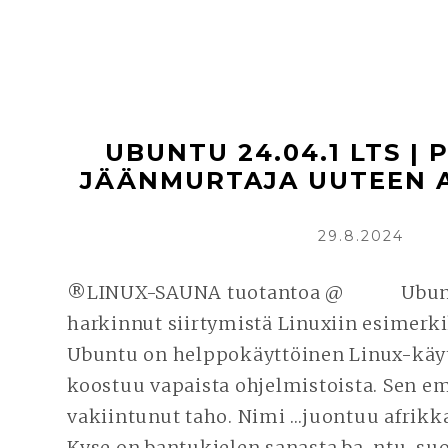
UBUNTU 24.04.1 LTS | 
JÄÄNMURTAJA UUTEEN 
KIRJOITETTU
29.8.2024
®LINUX-SAUNA tuotantoa @ Ubuntu
harkinnut siirtymistä Linuxiin esimerk
Ubuntu on helppokäyttöinen Linux-käyt
koostuu vapaista ohjelmistoista. Sen e
vakiintunut taho. Nimi …juontuu afrikkal
Kyse on bantukielen sanasta ba-ntu, su