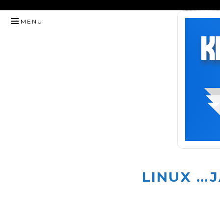
HYPPÄÄ
MENU
SISÄLTÖÖN
LINUX …J