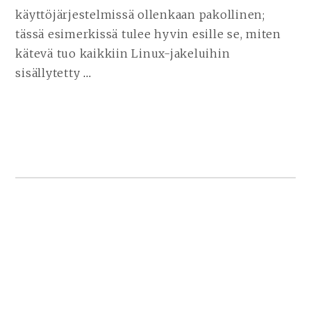
HELPOSTI
käyttöjärjestelmissä ollenkaan pakollinen;
TOISEEN!
tässä esimerkissä tulee hyvin esille se, miten
kätevä tuo kaikkiin Linux-jakeluihin
sisällytetty
…
JATKA
LUKEMISTA
NÄPPÄINTEN
UUDELLEENMÄÄRITYS
LINUXISSA
–
ENTER-
NÄPPÄIN
RIKKI?
VOIT
SIVUPALKKI
VAIHTAA
ALHAALLA
SEN
HELPOSTI