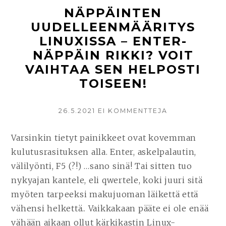
NÄPPÄINTEN
PUUTTUU
UUDELLEENMÄÄRITYS
NÄPPÄIMISTÖ
LINUXISSA – ENTER-
HELPPO
NÄPPÄIN RIKKI? VOIT
ASETTAA
VAIHTAA SEN HELPOSTI
VALITSEMIISI
TOISEEN!
NÄPPÄIMIIN
LINUXISSA!
KIRJOITETTU
26.5.2021
EI KOMMENTTEJA
ARTIKKELIIN
NÄPPÄINTEN
UUDELLEENMÄ
Varsinkin tietyt painikkeet ovat kovemman
LINUXISSA
kulutusrasituksen alla. Enter, askelpalautin,
–
ENTER-
välilyönti, F5 (?!) …sano sinä! Tai sitten tuo
NÄPPÄIN
nykyajan kantele, eli qwertele, koki juuri sitä
RIKKI?
myöten tarpeeksi makujuoman läikettä että
VOIT
VAIHTAA
vähensi helkettä.. Vaikkakaan pääte ei ole enää
SEN
vähään aikaan ollut kärkikastin Linux-