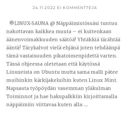
KIRJOITETTU
24.11.2022
EI KOMMENTTEJA
ARTIKKELIIN
ÄÄNENVOIMA
SÄÄTÖ
®LINUX-SAUNA @ Näppäimistössäsi tuntuu
PUUTTUU
nakottavan kaikkea muuta – ei kuitenkaan
NÄPPÄIMISTÖ
HELPPO
äänenvoimakkuuden säätöä! Yhtäkkiä tärähtää
ASETTAA
ääntä! Tärykalvot vielä ehjänä joten tehdäänpä
VALITSEMIISI
tämä vastaisuuden pikatoimenpidettä varten.
NÄPPÄIMIIN
LINUXISSA!
Tässä ohjeessa oletetaan että käytössä
Linuxeista on Ubuntu mutta sama malli pätee
muihinkin kärkijakeluihin kuten Linux Mint.
Napsauta työpöydän vasemman yläkulman
Toiminnot ja hae hakupalkkiin kirjoittamalla
näppäimiin viittavaa kuten alla:
…
JATKA
LUKEMISTA
ÄÄNENVOIMA
SÄÄTÖ